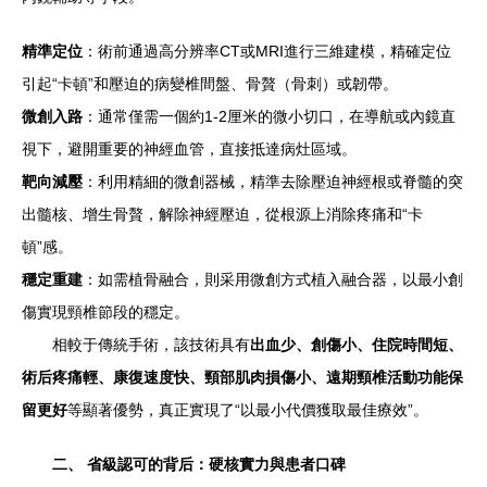
精準定位
：術前通過高分辨率CT或MRI進行三維建模，精確定位
引起“卡頓”和壓迫的病變椎間盤、骨贅（骨刺）或韌帶。
微創入路
：通常僅需一個約1-2厘米的微小切口，在導航或內鏡直
視下，避開重要的神經血管，直接抵達病灶區域。
靶向減壓
：利用精細的微創器械，精準去除壓迫神經根或脊髓的突
出髓核、增生骨贅，解除神經壓迫，從根源上消除疼痛和“卡
頓”感。
穩定重建
：如需植骨融合，則采用微創方式植入融合器，以最小創
傷實現頸椎節段的穩定。
相較于傳統手術，該技術具有
出血少、創傷小、住院時間短、
術后疼痛輕、康復速度快、頸部肌肉損傷小、遠期頸椎活動功能保
留更好
等顯著優勢，真正實現了“以最小代價獲取最佳療效”。
二、 省級認可的背后：硬核實力與患者口碑