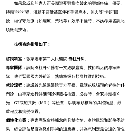
如果您或您的家人正長期遭受頸椎病帶來的頸部疼痛、僵硬、
轉頭“咔咔”響、活動不靈活甚至伴有手臂麻木、無力等“卡頓”困
擾，經保守治療（如理療、藥物等）效果不佳時，不妨考慮咨詢此
項微創技術。
技術咨詢指引如下：
咨詢科室
：張家港市第二人民醫院
脊柱外科
。
專家團隊
：該院脊柱外科擁有一支經驗豐富、技術精湛的專家團
隊，他們緊跟國內外前沿，熟練掌握各類脊柱微創技術。
就診流程
：建議首先通過醫院官方平臺、電話或現場預約脊柱外科
門診，由專家進行詳細問診和體格檢查。必要時，會安排頸椎X
光、CT或磁共振（MRI）等檢查，以明確頸椎病的具體類型、嚴
重程度和病變位置。
個性化方案
：專家團隊會根據您的具體病情、身體狀況和影像學結
果，綜合評估是否為微創手術的適應癥，并為您制定最合適的個性