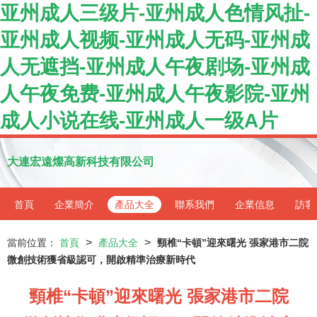
亚州成人三级片-亚州成人色情风扯-
亚州成人视频-亚州成人无码-亚州成
人无遮挡-亚州成人午夜剧场-亚州成
人午夜免费-亚州成人午夜影院-亚州
成人小说在线-亚州成人一级A片
大連宏遠燦高新科技有限公司
首頁
企業簡介
產品大全
聯系我們
企業信息
訪客
>
>
當前位置：
首頁
產品大全
頸椎“卡頓”迎來曙光 張家港市二院
微創技術獲省級認可，開啟精準治療新時代
頸椎“卡頓”迎來曙光 張家港市二院