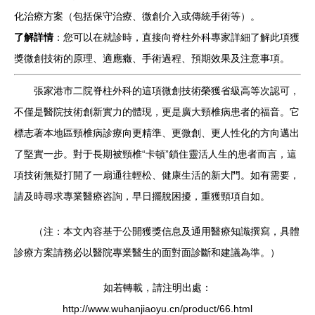
化治療方案（包括保守治療、微創介入或傳統手術等）。
了解詳情
：您可以在就診時，直接向脊柱外科專家詳細了解此項獲
獎微創技術的原理、適應癥、手術過程、預期效果及注意事項。
張家港市二院脊柱外科的這項微創技術榮獲省級高等次認可，
不僅是醫院技術創新實力的體現，更是廣大頸椎病患者的福音。它
標志著本地區頸椎病診療向更精準、更微創、更人性化的方向邁出
了堅實一步。對于長期被頸椎“卡頓”鎖住靈活人生的患者而言，這
項技術無疑打開了一扇通往輕松、健康生活的新大門。如有需要，
請及時尋求專業醫療咨詢，早日擺脫困擾，重獲頸項自如。
（注：本文內容基于公開獲獎信息及通用醫療知識撰寫，具體
診療方案請務必以醫院專業醫生的面對面診斷和建議為準。）
如若轉載，請注明出處：
http://www.wuhanjiaoyu.cn/product/66.html