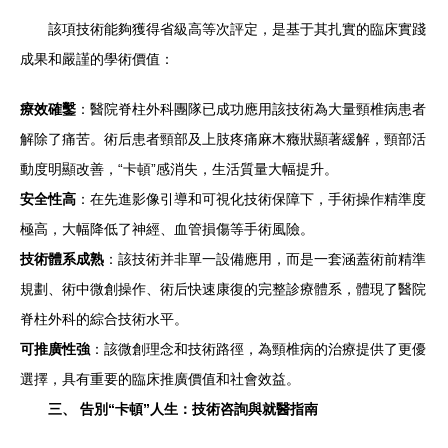
該項技術能夠獲得省級高等次評定，是基于其扎實的臨床實踐
成果和嚴謹的學術價值：
療效確鑿
：醫院脊柱外科團隊已成功應用該技術為大量頸椎病患者
解除了痛苦。術后患者頸部及上肢疼痛麻木癥狀顯著緩解，頸部活
動度明顯改善，“卡頓”感消失，生活質量大幅提升。
安全性高
：在先進影像引導和可視化技術保障下，手術操作精準度
極高，大幅降低了神經、血管損傷等手術風險。
技術體系成熟
：該技術并非單一設備應用，而是一套涵蓋術前精準
規劃、術中微創操作、術后快速康復的完整診療體系，體現了醫院
脊柱外科的綜合技術水平。
可推廣性強
：該微創理念和技術路徑，為頸椎病的治療提供了更優
選擇，具有重要的臨床推廣價值和社會效益。
三、 告別“卡頓”人生：技術咨詢與就醫指南