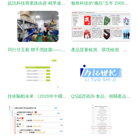
皖訊科技商業路由器 精準連接，高效運營的技術之選
魅鳥科技的“瘋狂”五年 2000萬打造超級神麥的執念與技術革新
同行廿五載 聯手潤故園——深圳鐘祥商會2025第一輪回訪札記
產品質量檢測、環境檢測、認證服務及技術咨詢項目可行性研究報告
技術驅動未來 《2020年中國電競行業研究報告》深度解讀
QS認證咨詢 食品、相關產品與技術服務的全方位指南