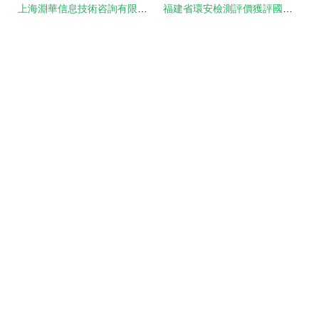
上海淵華信息技術咨詢有限責任公司 專業護航，技術賦能未來
福建省環安檢測評價獲評國家工信部工業節能與綠色發展評價中心，引領行業綠色轉型