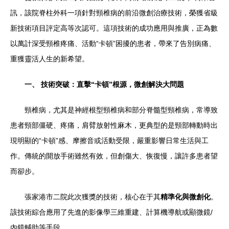
訊，該院脊柱外科一項針對頸椎病的前沿微創治療技術，榮獲省級
新技術項目評定高等次認可。這項技術的成功應用與推廣，正為數
以萬計深受頸椎疼痛、活動“卡頓”困擾的患者，帶來了告別病痛、
重獲靈活人生的新希望。
一、 技術突破：直擊“卡頓”根源，微創解決大問題
頸椎病，尤其是神經根型頸椎病和部分脊髓型頸椎病，常導致
患者頸部僵硬、疼痛，肩臂放射性麻木，更典型的是頸部轉動時出
現明顯的“卡頓”感、摩擦音或活動受限，嚴重影響日常生活與工
作。傳統的開放手術雖然有效，但創傷大、恢復慢，讓許多患者望
而卻步。
張家港市二院此次獲獎的技術，核心在于其
精準化與微創化
。
該技術綜合應用了先進的影像學三維重建、計算機導航或顯微鏡/
內鏡輔助等手段。